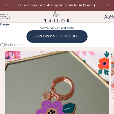
Passer au contenu
Pause estivale : arrêt des expéditions du 1er au 15 août ☀️
Précédent
Sui
Lise Tailor | Tissus, Patrons Couture & Tric
Recherche
Conne
Pan
Menu
Panier
Votre panier est vide
EXPLORER NOS PRODUITS
Recherche...