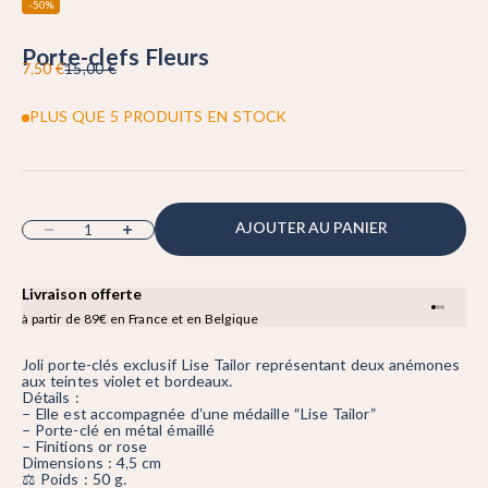
-50%
Porte-clefs Fleurs
Prix de vente
Prix normal
7,50 €
15,00 €
PLUS QUE 5 PRODUITS EN STOCK
Diminuer la quantité
Augmenter la quantité
AJOUTER AU PANIER
Livraison offerte
Expédition 
Aller à 
Aller à 
Aller à
à partir de 89€ en France et en Belgique
en point relai
Joli porte-clés exclusif Lise Tailor représentant deux anémones
aux teintes violet et bordeaux.
Détails :
– Elle est accompagnée d’une médaille “Lise Tailor”
– Porte-clé en métal émaillé
– Finitions or rose
Dimensions : 4,5 cm
⚖️ Poids : 50 g.