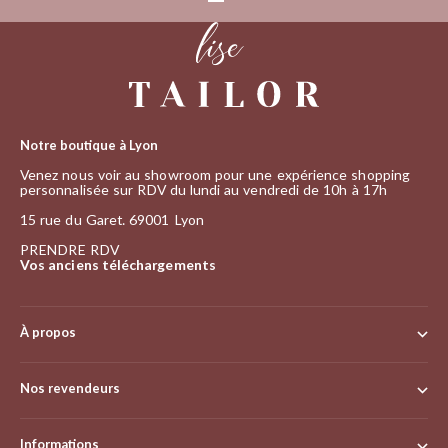
Aller à l'élément 1
Aller à l'élément 2
Aller à l'élément 3
Notre boutique à Lyon
Venez nous voir au showroom pour une expérience shopping
personnalisée sur RDV du lundi au vendredi de 10h à 17h
15 rue du Garet. 69001 Lyon
PRENDRE RDV
Vos anciens téléchargements
À propos
Nos revendeurs
Informations